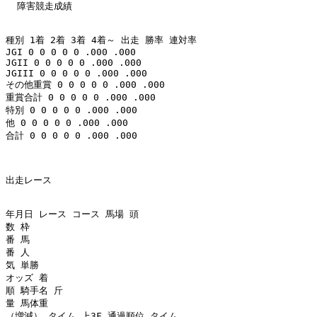
  障害競走成績 

種別 1着 2着 3着 4着～ 出走 勝率 連対率 

JGI 0 0 0 0 0 .000 .000 

JGII 0 0 0 0 0 .000 .000 

JGIII 0 0 0 0 0 .000 .000 

その他重賞 0 0 0 0 0 .000 .000 

重賞合計 0 0 0 0 0 .000 .000 

特別 0 0 0 0 0 .000 .000 

他 0 0 0 0 0 .000 .000 

合計 0 0 0 0 0 .000 .000 

出走レース 

年月日 レース コース 馬場 頭

数 枠

番 馬

番 人

気 単勝

オッズ 着

順 騎手名 斤

量 馬体重

（増減） タイム 上3F 通過順位 タイム
