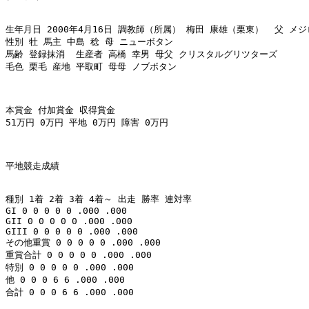
生年月日 2000年4月16日 調教師（所属） 梅田 康雄（栗東）  父 メジ
性別 牡 馬主 中島 稔 母 ニューボタン 

馬齢 登録抹消  生産者 高橋 幸男 母父 クリスタルグリツターズ 

毛色 栗毛 産地 平取町 母母 ノブボタン 

本賞金 付加賞金 収得賞金 

51万円 0万円 平地 0万円 障害 0万円 

平地競走成績 

種別 1着 2着 3着 4着～ 出走 勝率 連対率 

GI 0 0 0 0 0 .000 .000 

GII 0 0 0 0 0 .000 .000 

GIII 0 0 0 0 0 .000 .000 

その他重賞 0 0 0 0 0 .000 .000 

重賞合計 0 0 0 0 0 .000 .000 

特別 0 0 0 0 0 .000 .000 

他 0 0 0 6 6 .000 .000 

合計 0 0 0 6 6 .000 .000 
