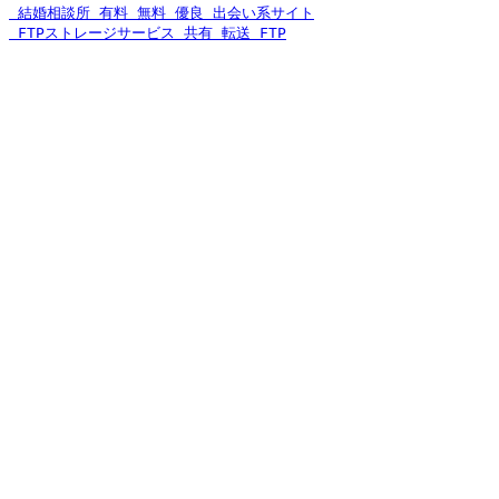
 結婚相談所 有料 無料 優良 出会い系サイト
 FTPストレージサービス 共有 転送 FTP