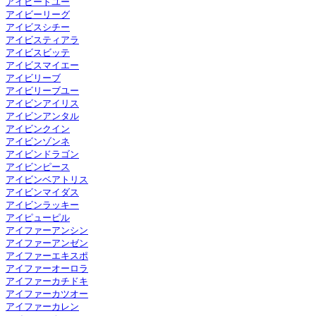
アイビートユー
アイビーリーグ
アイビスシチー
アイビスティアラ
アイビスビッテ
アイビスマイエー
アイビリーブ
アイビリーブユー
アイビンアイリス
アイビンアンタル
アイビンクイン
アイビンゾンネ
アイビンドラゴン
アイビンピース
アイビンベアトリス
アイビンマイダス
アイビンラッキー
アイピューピル
アイファーアンシン
アイファーアンゼン
アイファーエキスポ
アイファーオーロラ
アイファーカチドキ
アイファーカツオー
アイファーカレン