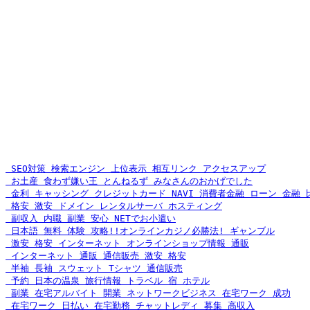
 SEO対策 検索エンジン 上位表示 相互リンク アクセスアップ
 お土産 食わず嫌い王 とんねるず みなさんのおかげでした
 金利 キャッシング クレジットカード NAVI 消費者金融 ローン 金融 
 格安 激安 ドメイン レンタルサーバ ホスティング
 副収入 内職 副業 安心 NETでお小遣い
 日本語 無料 体験 攻略!!オンラインカジノ必勝法! ギャンブル
 激安 格安 インターネット オンラインショップ情報 通販
 インターネット 通販 通信販売 激安 格安
 半袖 長袖 スウェット Tシャツ 通信販売
 予約 日本の温泉 旅行情報 トラベル 宿 ホテル
 副業 在宅アルバイト 開業 ネットワークビジネス 在宅ワーク 成功
 在宅ワーク 日払い 在宅勤務 チャットレディ 募集 高収入